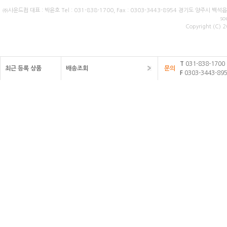
㈜사운드컴
대표 : 박윤호
Tel : 031-838-1700,
Fax : 0303-3443-8954
경기도 양주시 백석읍 
so
Copyright (C) 2
T
031-838-1700
최근 등록 상품
배송조회
문의
F
0303-3443-89