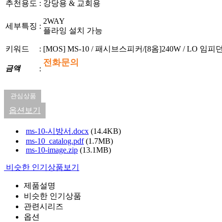
추천용도
:
강당용 & 교회용
2WAY
세부특징
:
플라잉 설치 가능
키워드
:
[MOS] MS-10 / 패시브스피커/[8옴]240W / LO 임피던
전화문의
금액
:
관심상품
옵션보기
ms-10-시방서.docx
(14.4KB)
ms-10_catalog.pdf
(1.7MB)
ms-10-image.zip
(13.1MB)
비슷한 인기상품보기
제품설명
비슷한 인기상품
관련시리즈
옵션