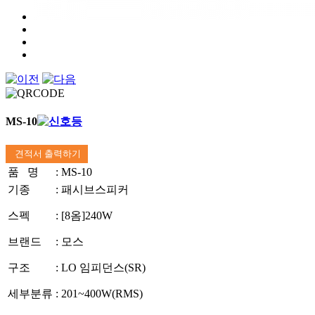
MS-10
견적서 출력하기
품 명
:
MS-10
기종
:
패시브스피커
스펙
:
[8옴]240W
브랜드
:
모스
구조
:
LO 임피던스(SR)
세부분류
:
201~400W(RMS)