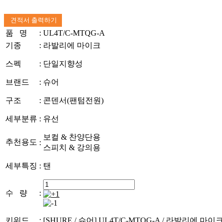
견적서 출력하기
품 명
:
UL4T/C-MTQG-A
기종
:
라발리에 마이크
스펙
:
단일지향성
브랜드
:
슈어
구조
:
콘덴서(팬텀전원)
세부분류
:
유선
보컬 & 찬양단용
추천용도
:
스피치 & 강의용
세부특징
:
탠
수 량
:
키워드
:
[SHURE / 슈어] UL4T/C-MTQG-A / 라발리에 마